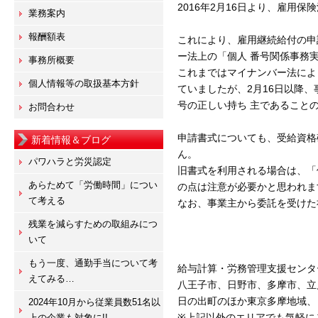
2016年2月16日より、雇用
業務案内
報酬額表
これにより、雇用継続給付の申
ー法上の「個人 番号関係事務
事務所概要
これまではマイナンバー法によ
個人情報等の取扱基本方針
ていましたが、2月16日以降
号の正しい持ち 主であること
お問合わせ
申請書式についても、受給資格
新着情報＆ブログ
ん。
パワハラと労災認定
旧書式を利用される場合は、「
あらためて「労働時間」につい
の点は注意が必要かと思われま
て考える
なお、事業主から委託を受けた
残業を減らすための取組みにつ
いて
もう一度、通勤手当について考
給与計算・労務管理支援センタ
えてみる…
八王子市、日野市、多摩市、立
日の出町のほか東京多摩地域、
2024年10月から従業員数51名以
※上記以外のエリアでも気軽に
上の企業も対象に!!