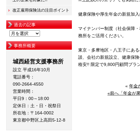
改正雇用保険法の注目ポイント
健康保険や厚生年金の新規加入
過去の記事
マイナンバー制度（社会保障・
過
務所をご活用ください。
去
事務所概要
の
東京・多摩地区・八王子にある
記
談、会社の新規設立、健康保険
城西経営支援事務所
事
格安!! 限定で9,800円顧問プ
設立 平成16年10月
電話番号：
090-2664-4550
«
年金
営業時間：
«前へ「年金が
平日9：00～18:00
定休日：土・日・祝祭日
所在地：〒164-0002
東京都中野区上高田5-12-8